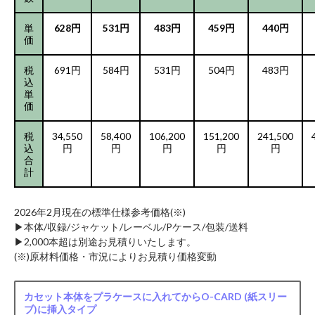
単
628円
531円
483円
459円
440円
価
税
691円
584円
531円
504円
483円
込
単
価
税
34,550
58,400
106,200
151,200
241,500
込
円
円
円
円
円
合
計
2026年2月現在の標準仕様参考価格(※)
▶︎本体/収録/ジャケット/レーベル/Pケース/包装/送料
▶︎2,000本超は別途お見積りいたします。
(※)原材料価格・市況によりお見積り価格変動
カセット本体をプラケースに入れてからO-CARD (紙スリー
ブ)に挿入タイプ