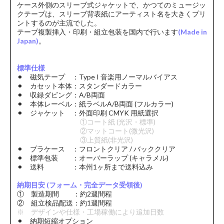
ケース外側のスリーブ式ジャケットで、かつてのミュージッ
クテープは、スリーブ背表紙にアーティスト名を大きくプリ
ントするのが主流でした。
テープ複製挿入・印刷・組立包装を国内で行います
(Made in
Japan)
。
標準仕様
⚫︎ 磁気テープ ：Type I 音楽用ノーマルバイアス
⚫︎ カセット本体：スタンダードカラー
⚫︎ 収録ダビング：A/B両面
⚫︎ 本体レーベル：紙ラベルA/B両面 (フルカラー)
⚫︎ ジャケット ：外面印刷 CMYK 用紙選択
①コート紙 (光沢・標準)
②マットコート(微光沢)
③上質紙(非光沢)
⚫︎ プラケース ：フロントクリア / バッククリア
⚫︎ 標準包装 ：オーバーラップ (キャラメル)
⚫︎ 送料 ：本州1ヶ所まで送料込み
納期目安 (フォーム・完全データ受領後)
① 製造期間 ：約2週間程
② 組立検品配送：約1週間程
※ デザインや仕様・工場稼働により追加日数
⚫︎ 納期短縮オプション