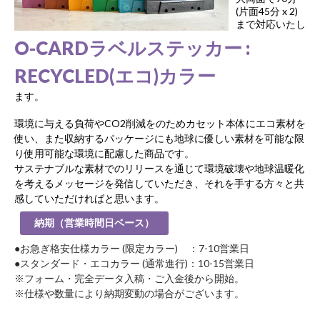
(片面45分 x 2)
まで対応いたし
O-CARDラベルステッカー :
RECYCLED(エコ)カラー
ます。
環境に与える負荷やCO2削減をのためカセット本体にエコ素材を
使い、また収納するパッケージにも地球に優しい素材を可能な限
り使用可能な環境に配慮した商品です。
サステナブルな素材でのリリースを通じて環境破壊や地球温暖化
を考えるメッセージを発信していただき、それを手する方々と共
感していただければと思います。
納期（営業時間日ベース）
●お急ぎ格安仕様カラー (限定カラー) ：7-10営業日
●スタンダード・エコカラー (通常進行)：10-15営業日
※フォーム・完全データ入稿・ご入金後から開始。
※仕様や数量により納期変動の場合がございます。