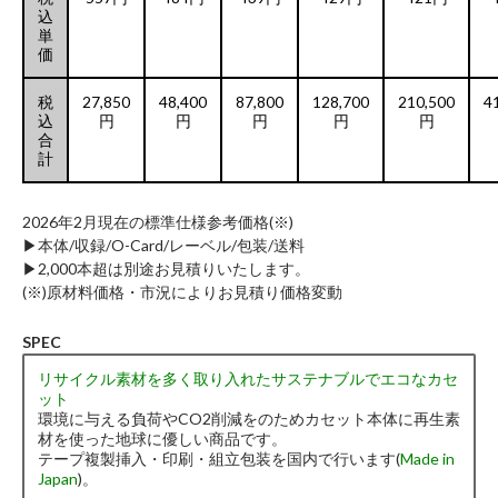
込
単
価
税
27,850
48,400
87,800
128,700
210,500
4
込
円
円
円
円
円
合
計
2026年2月現在の標準仕様参考価格(※)
▶︎本体/収録/O-Card/レーベル/包装/送料
▶︎2,000本超は別途お見積りいたします。
(※)原材料価格・市況によりお見積り価格変動
SPEC
リサイクル素材を多く取り入れたサステナブルでエコなカセ
ット
環境に与える負荷やCO2削減をのためカセット本体に再生素
材を使った地球に優しい商品です。
テープ複製挿入・印刷・組立包装を国内で行います(
Made in
Japan
)。