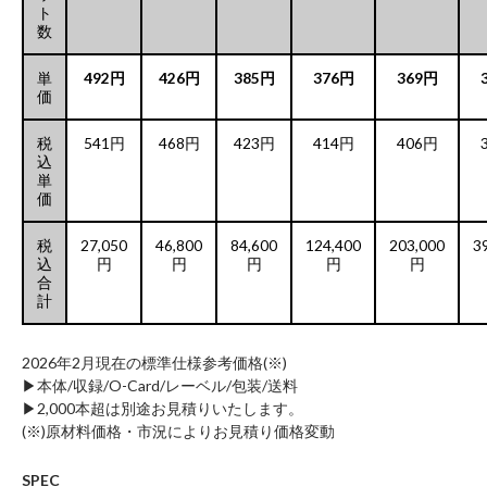
ト
数
単
492円
426円
385円
376円
369円
価
税
541円
468円
423円
414円
406円
込
単
価
税
27,050
46,800
84,600
124,400
203,000
3
込
円
円
円
円
円
合
計
2026年2月現在の標準仕様参考価格(※)
▶︎本体/収録/O-Card/レーベル/包装/送料
▶︎2,000本超は別途お見積りいたします。
(※)原材料価格・市況によりお見積り価格変動
SPEC