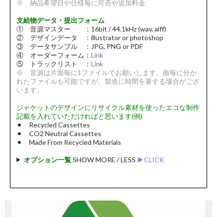
※ 納品希望日や仕様毎に可否や追加料金
支給物データ・提出フォーム
① 音源マスター ：16bit / 44.1kHz (wav, aiff)
② デザインデータ ：illustrator or photoshop
③ データサンプル ：JPG, PNG or PDF
④ オーダーフォーム：
Link
⑤ トラックリスト ：
Link
※ 音源は片面毎に1ファイルでお願いします。曲毎に分か
れたファイルも可能ですが、製造に時間を要する場合がござ
います。
ジャケットのデザインにリサイクル素材を使ったエコな制作
記載を入れていただければと思います(例)
⚫︎ Recycled Cassettes
⚫︎ CO2 Neutral Cassettes
⚫︎ Made From Recycled Materials
オプション一覧
SHOW MORE / LESS
▶︎CLICK