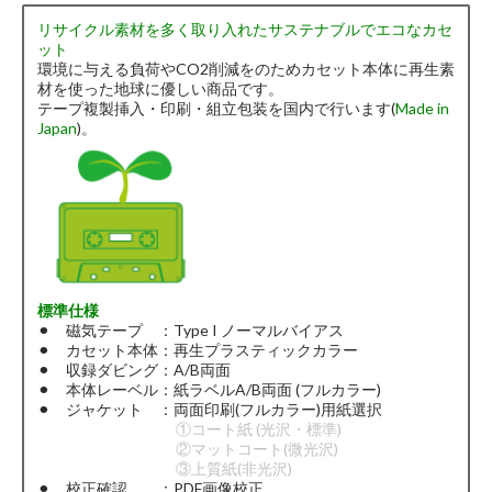
リサイクル素材を多く取り入れたサステナブルでエコなカセ
ット
環境に与える負荷やCO2削減をのためカセット本体に再生素
材を使った地球に優しい商品です。
テープ複製挿入・印刷・組立包装を国内で行います(
Made in
Japan
)。
標準仕様
⚫︎ 磁気テープ ：Type I ノーマルバイアス
⚫︎ カセット本体：再生プラスティックカラー
⚫︎ 収録ダビング：A/B両面
⚫︎ 本体レーベル：紙ラベルA/B両面 (フルカラー)
⚫︎ ジャケット ：両面印刷(フルカラー)用紙選択
①コート紙 (光沢・標準)
②マットコート(微光沢)
③上質紙(非光沢)
⚫︎ 校正確認 ：PDF画像校正