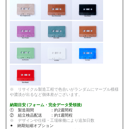
※ リサイクル製造工程で色合いがランダムにマーブル模様
や濃淡が出るなど個体差がございます。
納期目安 (フォーム・完全データ受領後)
① 製造期間 ：約2週間程
② 組立検品配送 ：約1週間程
※ デザインや仕様・工場稼働により追加日数
⚫︎ 納期短縮オプション