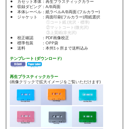
⚫︎ カセット本体：再生プラスティックカラー
⚫︎ 収録ダビング：A/B両面
⚫︎ 本体レーベル：紙ラベルA/B両面 (フルカラー)
⚫︎ ジャケット ：両面印刷(フルカラー)用紙選択
①コート紙 (光沢・標準)
②マットコート(微光沢)
③上質紙(非光沢)
⚫︎ 校正確認 ：PDF画像校正
⚫︎ 標準包装 ：OPP袋
⚫︎ 送料 ：本州1ヶ所まで送料込み
テンプレート (ダウンロード)
再生プラスティックカラー
(画像クリックで拡大イメージをご覧いただけます)