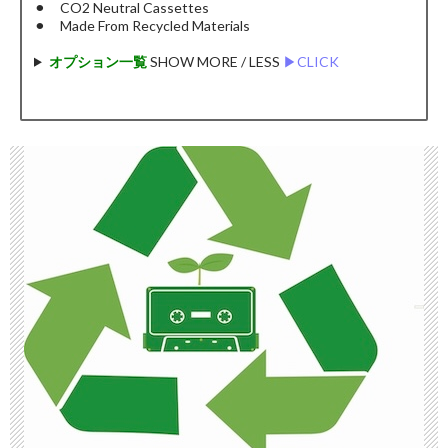
⚫︎ CO2 Neutral Cassettes
⚫︎ Made From Recycled Materials
オプション一覧
SHOW MORE / LESS
▶︎CLICK