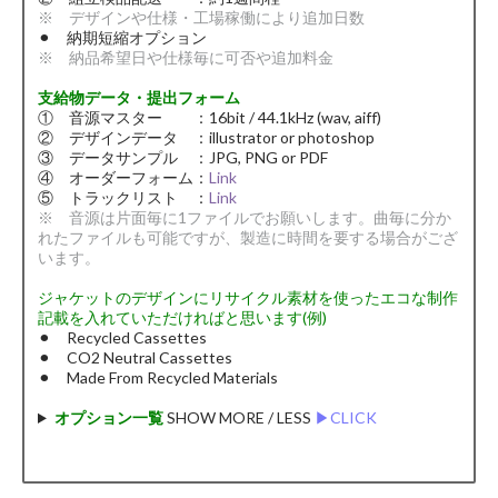
※ デザインや仕様・工場稼働により追加日数
⚫︎ 納期短縮オプション
※ 納品希望日や仕様毎に可否や追加料金
支給物データ・提出フォーム
① 音源マスター ：16bit / 44.1kHz (wav, aiff)
② デザインデータ ：illustrator or photoshop
③ データサンプル ：JPG, PNG or PDF
④ オーダーフォーム：
Link
⑤ トラックリスト ：
Link
※ 音源は片面毎に1ファイルでお願いします。曲毎に分か
れたファイルも可能ですが、製造に時間を要する場合がござ
います。
ジャケットのデザインにリサイクル素材を使ったエコな制作
記載を入れていただければと思います(例)
⚫︎ Recycled Cassettes
⚫︎ CO2 Neutral Cassettes
⚫︎ Made From Recycled Materials
オプション一覧
SHOW MORE / LESS
▶︎CLICK