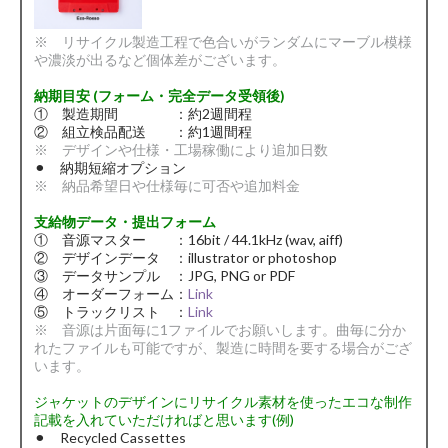
※ リサイクル製造工程で色合いがランダムにマーブル模様
や濃淡が出るなど個体差がございます。
納期目安 (フォーム・完全データ受領後)
① 製造期間 ：約2週間程
② 組立検品配送 ：約1週間程
※ デザインや仕様・工場稼働により追加日数
⚫︎ 納期短縮オプション
※ 納品希望日や仕様毎に可否や追加料金
支給物データ・提出フォーム
① 音源マスター ：16bit / 44.1kHz (wav, aiff)
② デザインデータ ：illustrator or photoshop
③ データサンプル ：JPG, PNG or PDF
④ オーダーフォーム：
Link
⑤ トラックリスト ：
Link
※ 音源は片面毎に1ファイルでお願いします。曲毎に分か
れたファイルも可能ですが、製造に時間を要する場合がござ
います。
ジャケットのデザインにリサイクル素材を使ったエコな制作
記載を入れていただければと思います(例)
⚫︎ Recycled Cassettes