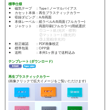
標準仕様
⚫︎ 磁気テープ ：Type I ノーマルバイアス
⚫︎ カセット本体：再生プラスティックカラー
⚫︎ 収録ダビング：A/B両面
⚫︎ 本体レーベル：紙ラベルA/B両面 (フルカラー)
⚫︎ ジャケット ：両面印刷(フルカラー)用紙選択
①コート紙 (光沢・標準)
②マットコート(微光沢)
③上質紙(非光沢)
⚫︎ 校正確認 ：PDF画像校正
⚫︎ 標準包装 ：OPP袋
⚫︎ 送料 ：本州1ヶ所まで送料込み
テンプレート (ダウンロード)
再生プラスティックカラー
(画像クリックで拡大イメージをご覧いただけます)