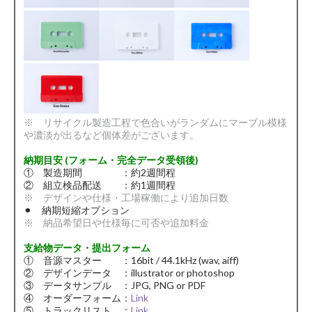
※ リサイクル製造工程で色合いがランダムにマーブル模様
や濃淡が出るなど個体差がございます。
納期目安 (フォーム・完全データ受領後)
① 製造期間 ：約2週間程
② 組立検品配送 ：約1週間程
※ デザインや仕様・工場稼働により追加日数
⚫︎ 納期短縮オプション
※ 納品希望日や仕様毎に可否や追加料金
支給物データ・提出フォーム
① 音源マスター ：16bit / 44.1kHz (wav, aiff)
② デザインデータ ：illustrator or photoshop
③ データサンプル ：JPG, PNG or PDF
④ オーダーフォーム：
Link
⑤ トラックリスト ：
Link