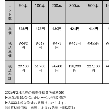
ロ
50本
100本
200本
300本
500本
1
ッ
ト
数
単
538円
472円
430円
421円
414円
価
税
@592
@519
@473
@463円
@455円
@
込
円
円
円
単
価
税
29,600
51,900
94,600
138,900
227,500
4
込
円
円
円
円
円
合
計
2026年2月現在の標準仕様参考価格(※)
▶︎本体/収録/O-Card/レーベル/包装/送料
▶︎2,000本超は別途お見積りいたします。
(※)原材料価格・市況によりお見積り価格変動