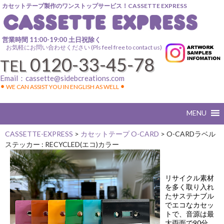
カセットテープ製作のワンストップサービス！CASSETTE EXPRESS
営業時間 11:00-19:00 土日祝除く
お気軽にお問い合わせください (Pls feel free to contact us)
0120-33-45-78
TEL
Email：
cassette@sidebcreations.com
⚫︎ WE CAN ASSIST YOU IN ENGLISH AS WELL ⚫︎
CASSETTE-EXPRESS
>
カセットテープ O-CARD
>
O-CARDラベル
ステッカー : RECYCLED(エコ)カラー
リサイクル素材
を多く取り入れ
たサステナブル
でエコなカセッ
トで、音源は最
大両面で90分