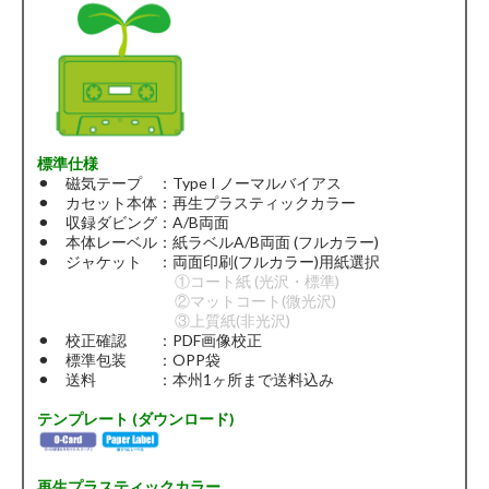
標準仕様
⚫︎ 磁気テープ ：Type I ノーマルバイアス
⚫︎ カセット本体：再生プラスティックカラー
⚫︎ 収録ダビング：A/B両面
⚫︎ 本体レーベル：紙ラベルA/B両面 (フルカラー)
⚫︎ ジャケット ：両面印刷(フルカラー)用紙選択
①コート紙 (光沢・標準)
②マットコート(微光沢)
③上質紙(非光沢)
⚫︎ 校正確認 ：PDF画像校正
⚫︎ 標準包装 ：OPP袋
⚫︎ 送料 ：本州1ヶ所まで送料込み
テンプレート (ダウンロード)
再生プラスティックカラー