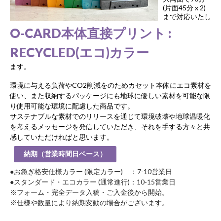
(片面45分 x 2)
まで対応いたし
O-CARD本体直接プリント :
RECYCLED(エコ)カラー
ます。
環境に与える負荷やCO2削減をのためカセット本体にエコ素材を
使い、また収納するパッケージにも地球に優しい素材を可能な限
り使用可能な環境に配慮した商品です。
サステナブルな素材でのリリースを通じて環境破壊や地球温暖化
を考えるメッセージを発信していただき、それを手する方々と共
感していただければと思います。
納期（営業時間日ベース）
●お急ぎ格安仕様カラー (限定カラー) ：7-10営業日
●スタンダード・エコカラー (通常進行)：10-15営業日
※フォーム・完全データ入稿・ご入金後から開始。
※仕様や数量により納期変動の場合がございます。