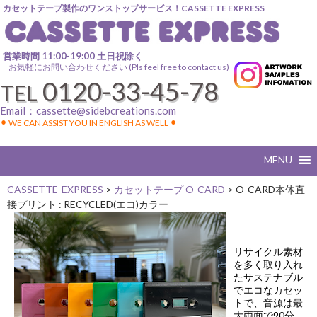
カセットテープ製作のワンストップサービス！CASSETTE EXPRESS
営業時間 11:00-19:00 土日祝除く
お気軽にお問い合わせください (Pls feel free to contact us)
0120-33-45-78
TEL
Email：
cassette@sidebcreations.com
⚫︎ WE CAN ASSIST YOU IN ENGLISH AS WELL ⚫︎
CASSETTE-EXPRESS
>
カセットテープ O-CARD
>
O-CARD本体直
接プリント : RECYCLED(エコ)カラー
リサイクル素材
を多く取り入れ
たサステナブル
でエコなカセッ
トで、音源は最
大両面で90分