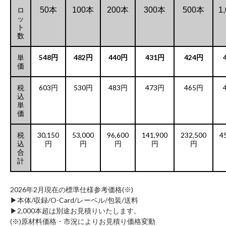
ロ
50本
100本
200本
300本
500本
1
ッ
ト
数
単
548円
482円
440円
431円
424円
価
税
603円
530円
483円
473円
465円
込
単
価
税
30,150
53,000
96,600
141,900
232,500
4
込
円
円
円
円
円
合
計
2026年2月現在の標準仕様参考価格(※)
▶︎本体/収録/O-Card/レーベル/包装/送料
▶︎2,000本超は別途お見積りいたします。
(※)原材料価格・市況によりお見積り価格変動