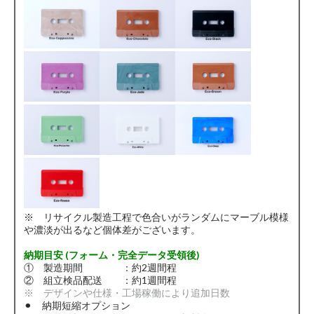
※ リサイクル製造工程で色合いがランダムにマーブル模様
や濃淡が出るなど個体差がございます。
納期目安 (フォーム・完全データ受領後)
① 製造期間 ：約2週間程
② 組立検品配送 ：約1週間程
※ デザインや仕様・工場稼働により追加日数
⚫︎ 納期短縮オプション