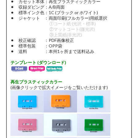
⚫︎ カセット本体：再生プラスティックカラー
⚫︎ 収録ダビング：A/B両面
⚫︎ 標準インク色：1C (ブラック or ホワイト)
⚫︎ ジャケット ：両面印刷(フルカラー)用紙選択
①コート紙 (光沢・標準)
②マットコート(微光沢)
③上質紙(非光沢)
⚫︎ 校正確認 ：PDF画像校正
⚫︎ 標準包装 ：OPP袋
⚫︎ 送料 ：本州1ヶ所まで送料込み
テンプレート (ダウンロード)
再生プラスティックカラー
(画像クリックで拡大イメージをご覧いただけます)