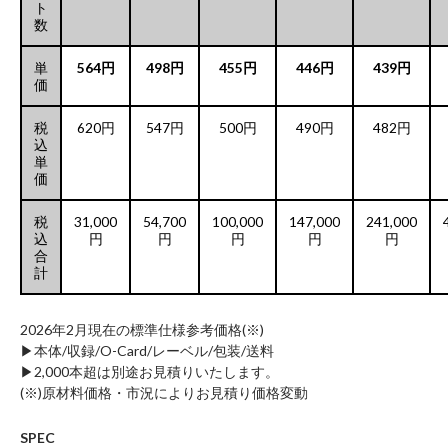
ト
数
単
564円
498円
455円
446円
439円
価
税
620円
547円
500円
490円
482円
込
単
価
税
31,000
54,700
100,000
147,000
241,000
込
円
円
円
円
円
合
計
2026年2月現在の標準仕様参考価格(※)
▶︎本体/収録/O-Card/レーベル/包装/送料
▶︎2,000本超は別途お見積りいたします。
(※)原材料価格・市況によりお見積り価格変動
SPEC