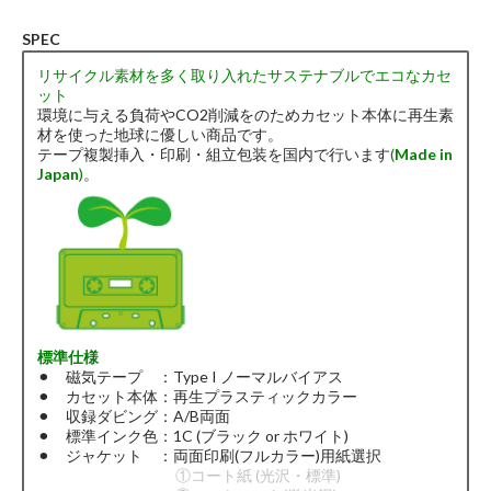
SPEC
リサイクル素材を多く取り入れたサステナブルでエコなカセ
ット
環境に与える負荷やCO2削減をのためカセット本体に再生素
材を使った地球に優しい商品です。
テープ複製挿入・印刷・組立包装を国内で行います
(
Made in
Japan
)
。
標準仕様
⚫︎ 磁気テープ ：Type I ノーマルバイアス
⚫︎ カセット本体：再生プラスティックカラー
⚫︎ 収録ダビング：A/B両面
⚫︎ 標準インク色：1C (ブラック or ホワイト)
⚫︎ ジャケット ：両面印刷(フルカラー)用紙選択
①コート紙 (光沢・標準)