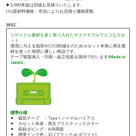
▶︎2,000本超は別途お見積りいたします。
(※)原材料価格・市況によりお見積り価格変動
SPEC
リサイクル素材を多く取り入れたサステナブルでエコなカセ
ット
環境に与える負荷やCO2削減をのためカセット本体に再生素
材を使った地球に優しい商品です。
テープ複製挿入・印刷・組立包装を国内で行います
(
Made in
Japan
)
。
標準仕様
⚫︎ 磁気テープ ：Type I ノーマルバイアス
⚫︎ カセット本体：再生プラスティックカラー
⚫︎ 収録ダビング：A/B両面
⚫︎ 標準インク色：1C (ブラック or ホワイト)