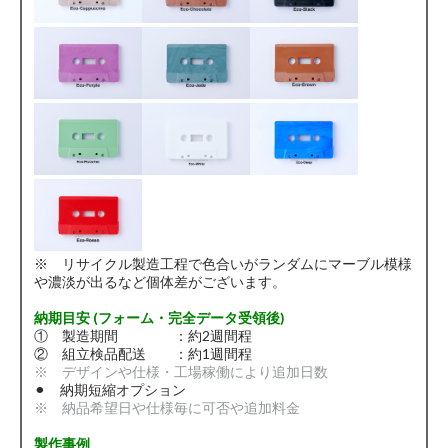
※ リサイクル製造工程で色合いがランダムにマーブル模様
や濃淡が出るなど個体差がございます。
納期目安 (フォーム・完全データ受領後)
① 製造期間 ：約2週間程
② 組立検品配送 ：約1週間程
※ デザインや仕様・工場稼働により追加日数
⚫︎ 納期短縮オプション
※ 納品希望日や仕様毎に可否や追加料金
製作事例