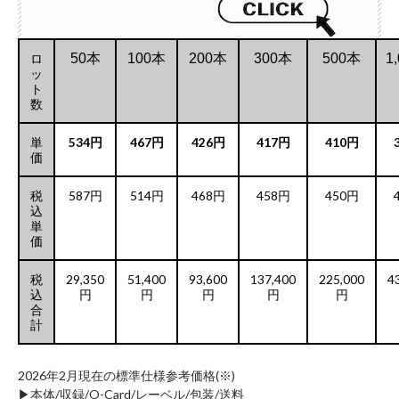
ロ
50本
100本
200本
300本
500本
1
ッ
ト
数
単
534円
467円
426円
417円
410円
価
税
587円
514円
468円
458円
450円
込
単
価
税
29,350
51,400
93,600
137,400
225,000
4
込
円
円
円
円
円
合
計
2026年2月現在の標準仕様参考価格(※)
▶︎本体/収録/O-Card/レーベル/包装/送料