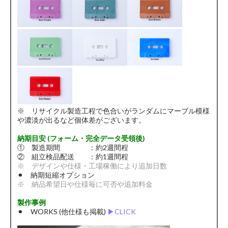
※ リサイクル製造工程で色合いがランダムにマーブル模様
や濃淡が出るなど個体差がございます。
納期目安 (フォーム・完全データ受領後)
① 製造期間 ：約2週間程
② 組立検品配送 ：約1週間程
※ デザインや仕様・工場稼働により追加日数
⚫︎ 納期短縮オプション
※ 納品希望日や仕様毎に可否や追加料金
製作事例
⚫︎ WORKS (他仕様も掲載)
▶︎CLICK