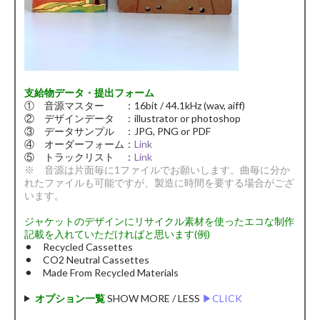
支給物データ・提出フォーム
① 音源マスター ：16bit / 44.1kHz (wav, aiff)
② デザインデータ ：illustrator or photoshop
③ データサンプル ：JPG, PNG or PDF
④ オーダーフォーム：
Link
⑤ トラックリスト ：
Link
※ 音源は片面毎に1ファイルでお願いします。曲毎に分か
れたファイルも可能ですが、製造に時間を要する場合がござ
います。
ジャケットのデザインにリサイクル素材を使ったエコな制作
記載を入れていただければと思います(例)
⚫︎ Recycled Cassettes
⚫︎ CO2 Neutral Cassettes
⚫︎ Made From Recycled Materials
オプション一覧
SHOW MORE / LESS
▶︎CLICK