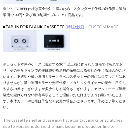
※REEL TO REEL仕様は完全受注生産のため、スタンダード仕様の制作費に追加
単価1,500円〜及び追加納期のプレミアム商品です。
■TAB-IN FOR BLANK CASSETTE
(特注仕様)
・
CUSTOM MADE
※カセット本体やケースは現存する30年以上前に作られた設備で作られてお
り、その生産ラインでの接触跡や輸送時の振動による擦れが生じる場合がござ
います。不透明や薄い透明カラー、ラベルステッカーの際には目立つことはあ
りませんが、濃い透明カラーや光沢仕様・メタリックライナーの場合、目立ち
やすさの差はございますが多少生じる場合もございます。カセットテープ量産
製造の避けられない特有事項としてご理解いただけますようお願いいたしま
す。本体カラーや仕様は予告なく変更の場合がございます。予めご了承くださ
い。
The cassette shell and case may have contact marks or scratches
due to vibrations during the manufacturing production line or