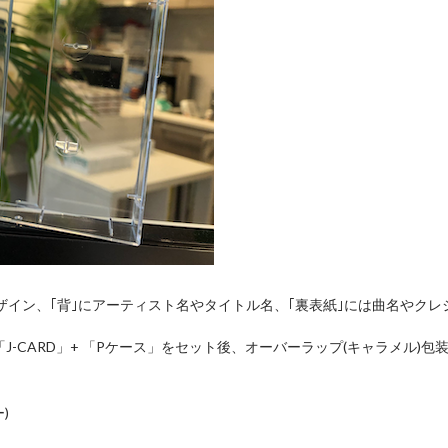
ザイン、｢背｣にアーティスト名やタイトル名、｢裏表紙｣には曲名やク
J-CARD」+ 「Pケース」をセット後、オーバーラップ(キャラメル)
)