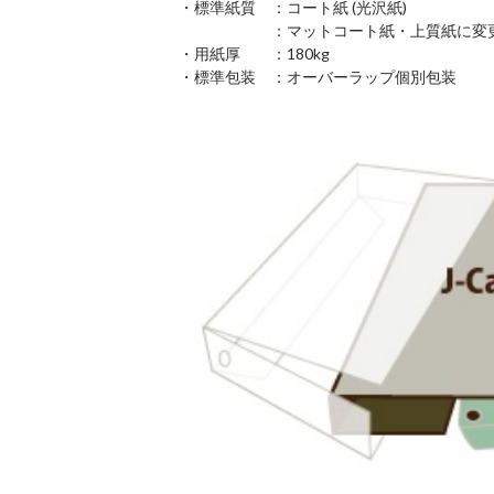
・標準紙質 ：コート紙 (光沢紙)
：マットコート紙・上質紙に変
・用紙厚 ：180kg
・標準包装 ：オーバーラップ個別包装