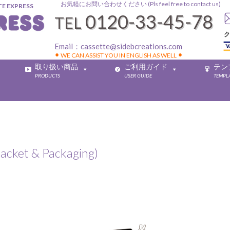
お気軽にお問い合わせください (Pls feel free to contact us)
EXPRESS
0120-33-45-78
TEL
ク
Email：
cassette@sidebcreations.com
⚫︎ WE CAN ASSIST YOU IN ENGLISH AS WELL ⚫︎
取り扱い商品
ご利用ガイド
テン
PRODUCTS
USER GUIDE
TEMPL
 & Packaging)