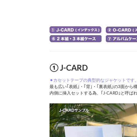
① J-CARD
⚫︎カセットテープの典型的なジャケットで
最も広い｢表紙｣・｢背｣・｢裏表紙｣の3面か
内側に挿入セットする為、｢J-CARD｣と呼ば