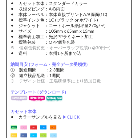
⚫︎ カセット本体：スタンダードカラー
⚫︎ 収録ダビング：A/B両面
⚫︎ 本体レーベル：本体直接プリントA/B両面(1C)
⚫︎ 標準インク色：1C (ブラック or ホワイト)
⚫︎ ジャケット ：コートボール紙(坪量270g/㎡)
⚫︎ サイズ ：105mm x 65mm x 15mm
⚫︎ 標準表面加工：光沢PPラミネート加工
⚫︎ 標準包装 ：OPP個別包装
※ 個別包装変更：オーバーラップ包装(+@30円〜)
⚫︎ 送料 ：本州1ヶ所まで込
納期目安 (フォーム・完全データ受領後)
① 製造期間 ：2-3週間
② 組立検品配送：1週間
※ デザイン仕様・工場稼働率により追加日数
テンプレート (ダウンロード)
カセット本体
⚫︎ カラーサンプルを見る
▶︎CLICK