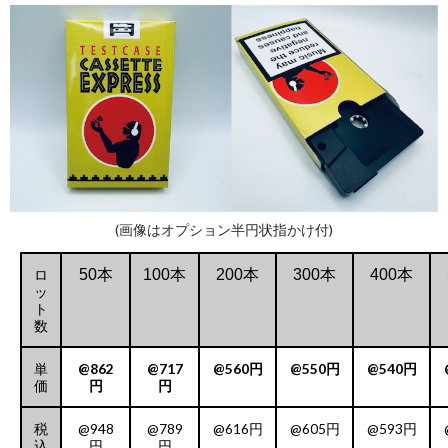
(画像はオプション半円状指かけ付)
ロ
50本
100本
200本
300本
400本
ッ
ト
数
単
@862
@717
@560円
@550円
@540円
価
円
円
税
@948
@789
@616円
@605円
@593円
込
円
円