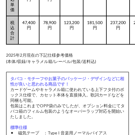
単
価
税
47,400
78,900
123,200
181,500
237,200
込
円
円
円
円
円
合
計
2025年2月現在の下記仕様参考価格
(本体/収録/キャラメル箱/レーベル/包装/送料込)
タバコ・モチーフやお菓子のパッケージ・デザインなどに相
性が良いと思われる商品です！
カードゲームやキャラメル箱に使われている上下フタ付のボ
ックス仕様で、カセット本体を直接挿入。歌詞カードなどを
同梱も可能。
包装はこれまでOPP袋のみでしたが、オプション料金にてタ
バコ箱のフィルム包装のようなオーバーラップ対応を開始い
たしました。
標準仕様
⚫︎ 磁気テープ ：Type I 音楽用ノーマルバイアス