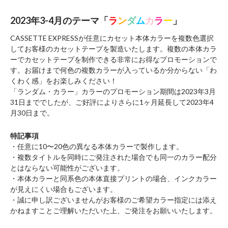
2023年3-4月のテーマ「
ラ
ン
ダ
ム
カ
ラ
ー
」
CASSETTE EXPRESSが任意にカセット本体カラーを複数色選択
してお客様のカセットテープを製造いたします。複数の本体カラ
ーでカセットテープを制作できる非常にお得なプロモーションで
す。お届けまで何色の複数カラーが入っているか分からない「わ
くわく感」をお楽しみください！
「ランダム・カラー」カラーのプロモーション期間は2023年3月
31日まででしたが、ご好評によりさらに1ヶ月延長して2023年4
月30日まで。
特記事項
・任意に10〜20色の異なる本体カラーで製作します。
・複数タイトルを同時にご発注された場合でも同一のカラー配分
とはならない可能性がございます。
・本体カラーと同系色の本体直接プリントの場合、インクカラー
が見えにくい場合もございます。
・誠に申し訳ございませんがお客様のご希望カラー指定には添え
かねますことご理解いただいた上、ご発注をお願いいたします。