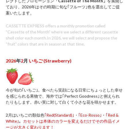
レクトしたプロモーション
「Cassette of The Month」
を展開し
ており、2026年はその時期に旬な｢フルーツ｣色を選出してご提
案いたします。
CASSETTE EXPRESS offers a monthly promotion called
“Cassette of the Month” where we select a different cassette
shell color each month.In 2026, we will select and propose the
“fruit” colors that are in season at that time.
2026
年
2
月
いちご (Strawberry)
今が旬の｢いちご｣。食べたら笑顔になる日常にちょっとした幸せ
を感じられる果物で、海外では｢Perfect Goodness｣と例えられ
たりもします。赤い実に対して白くて小さな花を咲かせます。
2月はいちごの類似色
｢Red(Standard)｣
・
｢Eco-Rosso｣
・
｢Red &
White｣
。
カセットは本体のカラーを変えるだけでその作品イメ
ージが大きく変わります！