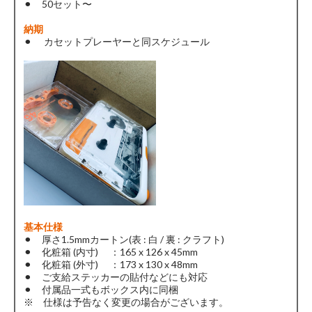
⚫︎ 50セット〜
納期
⚫︎ カセットプレーヤーと同スケジュール
基本仕様
⚫︎ 厚さ1.5mmカートン(表 : 白 / 裏 : クラフト)
⚫︎ 化粧箱 (内寸) ：165 x 126 x 45mm
⚫︎ 化粧箱 (外寸) ：173 x 130 x 48mm
⚫︎ ご支給ステッカーの貼付などにも対応
⚫︎ 付属品一式もボックス内に同梱
※ 仕様は予告なく変更の場合がございます。