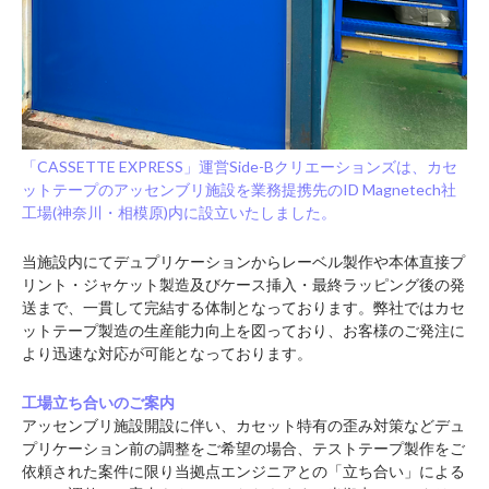
「CASSETTE EXPRESS」運営Side-Bクリエーションズは、カセ
ットテープのアッセンブリ施設を業務提携先のID Magnetech社
工場(神奈川・相模原)内に設立いたしました。
当施設内にてデュプリケーションからレーベル製作や本体直接プ
リント・ジャケット製造及びケース挿入・最終ラッピング後の発
送まで、一貫して完結する体制となっております。弊社ではカセ
ットテープ製造の生産能力向上を図っており、お客様のご発注に
より迅速な対応が可能となっております。
工場立ち合いのご案内
アッセンブリ施設開設に伴い、カセット特有の歪み対策などデュ
プリケーション前の調整をご希望の場合、テストテープ製作をご
依頼された案件に限り当拠点エンジニアとの「立ち合い」による