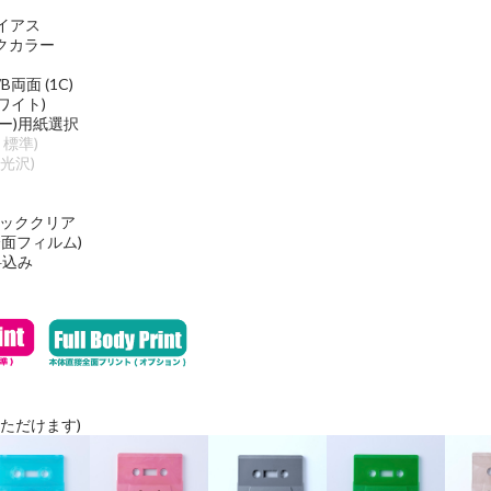
バイアス
クカラー
面 (1C)
ワイト)
ー)用紙選択
準)
沢)
バッククリア
面フィルム)
込み
ただけます)