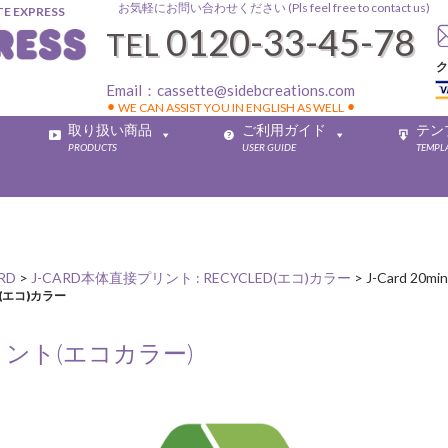
お気軽にお問い合わせください (Pls feel free to contact us)
EXPRESS
0120-33-45-78
TEL
ク
Email：
cassette@sidebcreations.com
⚫︎ WE CAN ASSIST YOU IN ENGLISH AS WELL ⚫︎
取り扱い商品
ご利用ガイド
テン
PRODUCTS
USER GUIDE
TEMPL
RD
>
J-CARD本体直接プリント : RECYCLED(エコ)カラー
>
J-Card 2
D(エコ)カラー
接プリント(エコカラー)