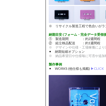
※ リサイクル製造工程で色合いがラ
納期目安 (フォーム・完全データ受領後
① 製造期間 ：約2週間程
② 組立検品配送 ：約1週間程
※ デザインや仕様・工場稼働により
⚫︎ 納期短縮オプション
※ 納品希望日や仕様毎に可否や追加
製作事例
⚫︎ WORKS (他仕様も掲載)
▶︎CLICK