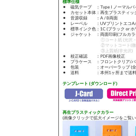
標準仕様
⚫︎ 磁気テープ ：Type I ノーマル
⚫︎ カセット本体：再生プラスティッ
⚫︎ 音源収録 ：A / B両面
⚫︎ レーベル ：UVプリントエコA/B両
⚫︎ 標準インク色：1C (ブラック or ホ
⚫︎ ジャケット ：両面印刷(フルカラ
①コート紙 (光沢・標
②マットコート(微光
③上質紙(非光沢)
⚫︎ 校正確認 ：PDF画像校正
⚫︎ プラケース ：フロントクリア/
⚫︎ 包装 ：オーバーラップ (全
⚫︎ 送料 ：本州1ヶ所まで送料
テンプレート (ダウンロード)
再生プラスティックカラー
(画像クリックで拡大イメージをご覧い