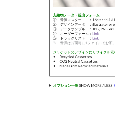
支給物データ・提出フォーム
① 音源マスター ：16bit / 44.1kHz (w
② デザインデータ ：illustrator or p
③ データサンプル ：JPG, PNG or P
④ オーダーフォーム：
Link
⑤ トラックリスト ：
Link
※ 音源は片面毎に1ファイルでお願
ジャケットのデザインにリサイクル素
⚫︎ Recycled Cassettes
⚫︎ CO2 Neutral Cassettes
⚫︎ Made From Recycled Materials
オプション一覧
SHOW MORE / LESS
▶