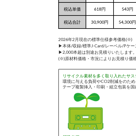
税込単価
618円
543円
税込合計
30,900円
54,300円
2026年2月現在の標準仕様参考価格(※)
▶︎本体/収録/標準J-Card/レーベル/Pケ
▶︎2,000本超は別途お見積りいたします
(※)原材料価格・市況によりお見積り価
リサイクル素材を多く取り入れたサス
環境に与える負荷やCO2削減をのた
テープ複製挿入・印刷・組立包装を国