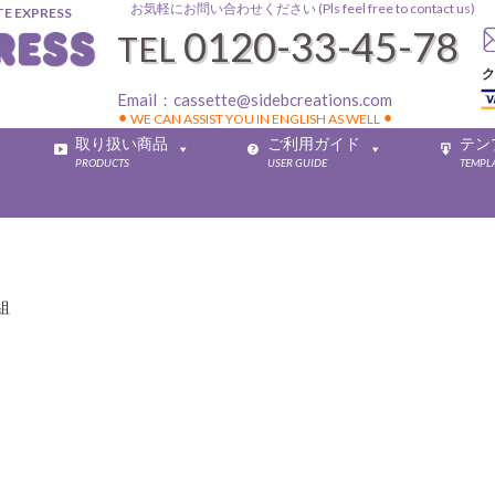
お気軽にお問い合わせください (Pls feel free to contact us)
EXPRESS
0120-33-45-78
TEL
ク
Email：
cassette@sidebcreations.com
⚫︎ WE CAN ASSIST YOU IN ENGLISH AS WELL ⚫︎
取り扱い商品
ご利用ガイド
テン
PRODUCTS
USER GUIDE
TEMPL
組