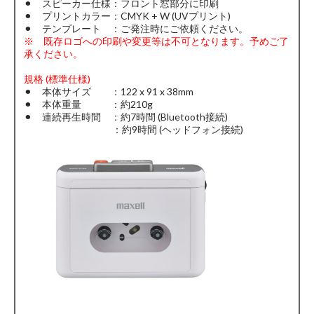
⚫︎ スピーカー仕様：フロント窓部分に印刷
⚫︎ プリントカラー：CMYK + W (UVプリント)
⚫︎ テンプレート ：ご発注時にご依頼ください。
※ 既存ロゴへの印刷や変更等は不可となります。予めご了
承ください。
規格 (標準仕様)
⚫︎ 本体サイズ ：122 x 91 x 38mm
⚫︎ 本体重量 ：約210g
⚫︎ 連続再生時間 ：約7時間 (Bluetooth接続)
：約9時間 (ヘッドフォン接続)