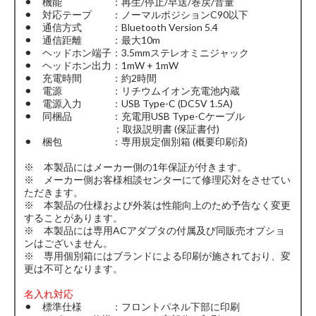
⚫︎ 機能 ：再生/停止/早送/巻戻/音量
⚫︎ 対応テープ ：ノーマルポジションC90以下
⚫︎ 通信方式 ：Bluetooth Version 5.4
⚫︎ 通信距離 ：最大10m
⚫︎ ヘッドホン端子：3.5mmステレオミニジャック
⚫︎ ヘッドホン出力：1mW + 1mW
⚫︎ 充電時間 ：約2時間
⚫︎ 電源 ：リチウムイオン充電池内蔵
⚫︎ 電源入力 ：USB Type-C (DC5V 1.5A)
⚫︎ 同梱品 ：充電用USB Type-Cケーブル
：取扱説明書 (保証書付)
⚫︎ 梱包 ：専用規定個別箱 (概要印刷済)
※ 本製品にはメーカー側の1年保証が付きます。
※ メーカー側お客様相談センターにて修理応対をさせてい
ただきます。
※ 本製品の仕様および外装は性能向上のため予告なく変更
することがあります。
※ 本製品には専用ACアダプタの付属及び同販売オプショ
ンはございません。
※ 専用個別箱にはブランドによる印刷が施されており、変
更は不可となります。
名入れ対応
⚫︎ 標準仕様 ：フロントパネル下部に印刷