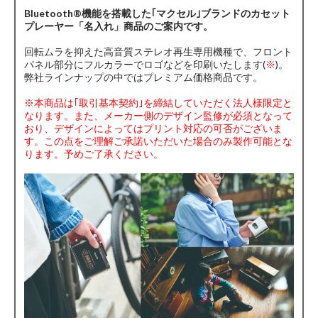
Bluetooth®️機能を搭載した｢マクセル｣ブランドのカセット
プレーヤー「名入れ」商品のご案内です。
回転ムラを抑えた高音質ステレオ再生専用機種で、フロント
パネル部分にフルカラーでロゴなどを印刷いたします(
※
)。
弊社ラインナップの中ではプレミアム価格商品です。
※本商品は｢取引基本契約｣を締結していただく法人様限定と
なります。また、メーカー側のデザイン監修が必須となって
おり、デザインによってはプリント対応の可否がございま
す。この点をご理解ご承諾いただいた場合のみ製作可能とな
ります。予めご了承ください。