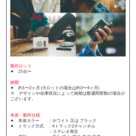
製作ロット
⚫︎ 25台〜
納期
⚫︎ 約1〜2ヶ月 (大ロットの場合は約3〜4ヶ月)
※ デザインや在庫状況によって納期は数週間変動の場合が
ございます。
本体・動作仕様
⚫︎ 本体カラー ：ホワイト 又は ブラック
⚫︎ トラック方式 ：4トラック2チャンネル
：ステレオ再生