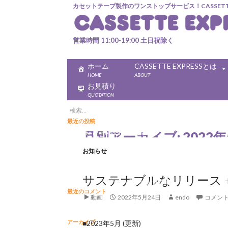
カセットテープ製作のワンストップサービス！CASSETTE 
営業時間 11:00-19:00 土日祝除く
ホーム
CASSETTE EXPRESSとは
HOME
ABOUT
お見積り
QUOTATION
検索:
最近の投稿
月別アーカイブ: 2022年
Cassette of the Month (2026-08)
「カセットの日」開催決定！
お知らせ
Cassette of the Month (2026-07)
Cassette of the Month (2026-06)
サステナブルなリリース +
ゴールデンウィーク休業日のお知らせ
最近のコメント
動画
2022年5月24日
endo
コメン
Hello world!
に
WordPress コメントの投
稿者
より
アーカイブ
■2023年5月 (更新)