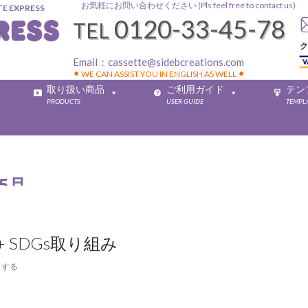
お気軽にお問い合わせください (Pls feel free to contact us)
EXPRESS
0120-33-45-78
TEL
ク
Email：
cassette@sidebcreations.com
⚫︎ WE CAN ASSIST YOU IN ENGLISH AS WELL ⚫︎
取り扱い商品
ご利用ガイド
テン
PRODUCTS
USER GUIDE
TEMPL
5月
 SDGs取り組み
トする