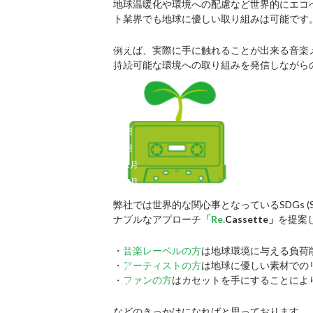
地球温暖化や環境への配慮など世界的にエコ
2024年11月
ト業界でも地球に優しい取り組みは可能です
2024年10月
2024年9月
例えば、実際に手に触れることが出来る音楽
2024年8月
持続可能な環境への取り組みを発信しながら
2024年7月
2024年6月
2024年5月
2024年3月
2024年2月
2023年12月
2023年11月
2023年9月
弊社では世界的な関心事となっているSDGs (Sus
2023年7月
ナブルなアプローチ
「Re.
Cassette」
を提案
2023年5月
2023年3月
・
音楽レーベルの方
は地球環境に与える負荷
・
アーティストの方
は地球に優しい素材での
2022年9月
・
ファンの方
はカセットを手にすることによ
2022年6月
2022年5月
などのきっかけになればと思っております。